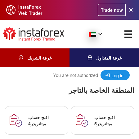
InstaForex
Trade now
Web Trader
غرفة المتداول
غرفة الشريك
You are not authorized
Log in
المنطقة الخاصة بالتاجر
افتح حساب
افتح حساب
ميتاتريدر5
ميتاتريدر4