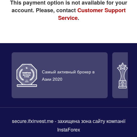
This payment option is not available for your
account. Please, contact
Customer Support
Service
.
Самый активный брокер в
Л
Азии 2020
2
secure.ifxinvest.me
- захищена зона сайту компанії
InstaForex