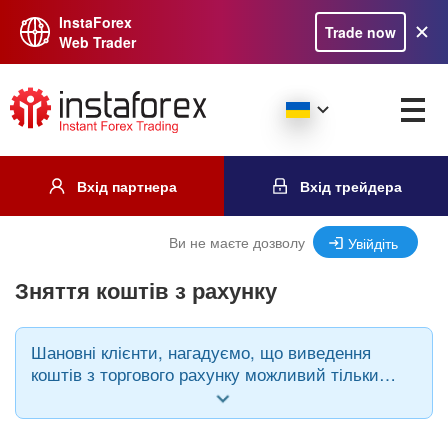
InstaForex
Trade now
Web Trader
Вхід партнера
Вхід трейдера
Ви не маєте дозволу
Увійдіть
Зняття коштів з рахунку
Шановні клієнти, нагадуємо, що виведення
коштів з торгового рахунку можливий тільки
при використанні тієї ж платіжної системи,
через яку відбувалося поповнення і в тій же
валюті.