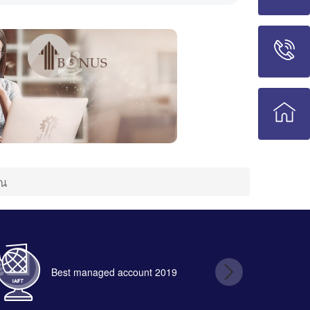
ุณ
Best managed account 2019
B